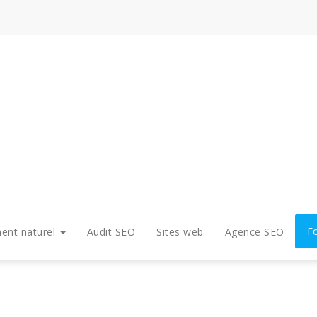
F
ent naturel
Audit SEO
Sites web
Agence SEO