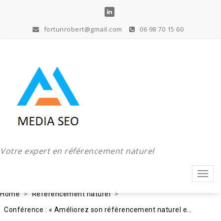
Aller
au
contenu
fortunrobert@gmail.com
06 98 70 15 60
Votre expert en référencement naturel
Toggl
navig
Home
Référencement naturel
Conférence : « Améliorez son référencement naturel en temps de crise »