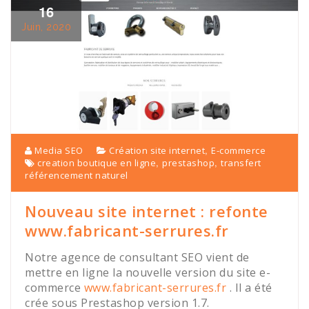
16
Juin, 2020
,
Media SEO
Création site internet
E-commerce
,
,
creation boutique en ligne
prestashop
transfert
référencement naturel
Nouveau site internet : refonte
www.fabricant-serrures.fr
Notre agence de consultant SEO vient de
mettre en ligne la nouvelle version du site e-
commerce
www.fabricant-serrures.fr
. Il a été
crée sous Prestashop version 1.7.