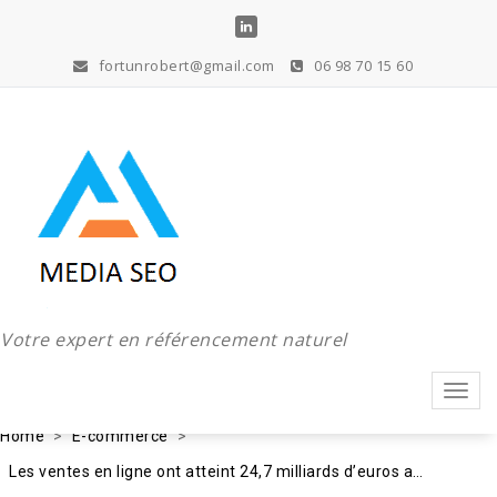
Aller
au
contenu
fortunrobert@gmail.com
06 98 70 15 60
Votre expert en référencement naturel
Toggl
navig
Home
E-commerce
Les ventes en ligne ont atteint 24,7 milliards d’euros au 2nd trimestre 2019