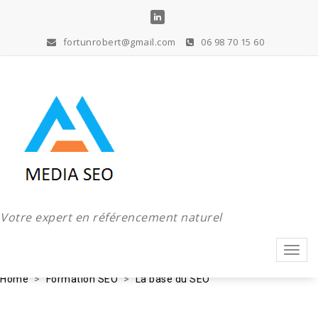
Aller
au
contenu
fortunrobert@gmail.com
06 98 70 15 60
Votre expert en référencement naturel
Toggl
navig
Home
Formation SEO
La base du SEO