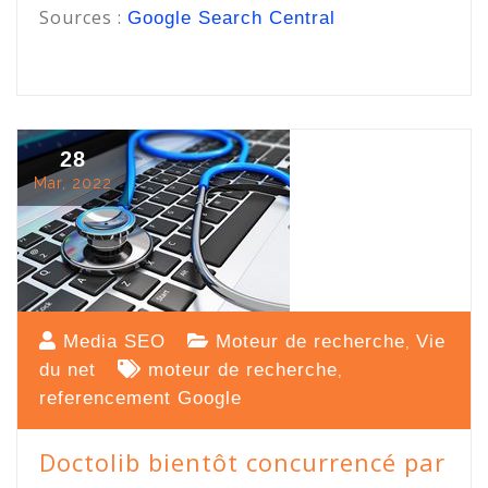
Sources :
Google Search Central
28
Mar, 2022
Media SEO
Moteur de recherche
Vie
,
du net
moteur de recherche
,
referencement Google
Doctolib bientôt concurrencé par